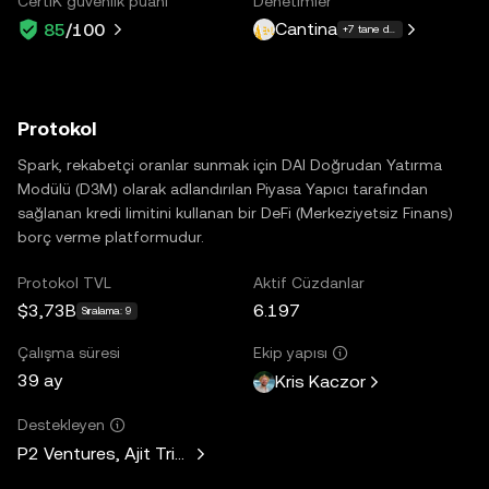
CertiK güvenlik puanı
Denetimler
Cantina
85
/100
+7 tane daha
Protokol
Spark, rekabetçi oranlar sunmak için DAI Doğrudan Yatırma
Modülü (D3M) olarak adlandırılan Piyasa Yapıcı tarafından
sağlanan kredi limitini kullanan bir DeFi (Merkeziyetsiz Finans)
borç verme platformudur.
Protokol TVL
Aktif Cüzdanlar
$3,73B
6.197
Sıralama: 9
Çalışma süresi
Ekip yapısı
39 ay
Kris Kaczor
Destekleyen
P2 Ventures, Ajit Tripathi, Unicorn Ventures, Curiosity Capit