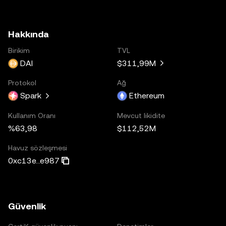
Hakkında
Birikim
TVL
DAI
$311,99M
Protokol
Ağ
Spark
Ethereum
Kullanım Oranı
Mevcut likidite
%63,98
$112,52M
Havuz sözleşmesi
0xc13e...e987
Güvenlik