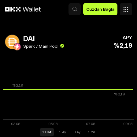
Ana İçeriğe Atla
Cüzdan Bağla
DAI
APY
%2,19
Spark / Main Pool
1 Haf
1 Ay
3 Ay
1 Yıl