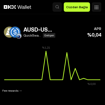
Ana İçeriğe Atla
Cüzdan Bağla
AUSD-USDC
APR
%0,04
QuickSwap V3
Gelişen
Fee rewards:
--