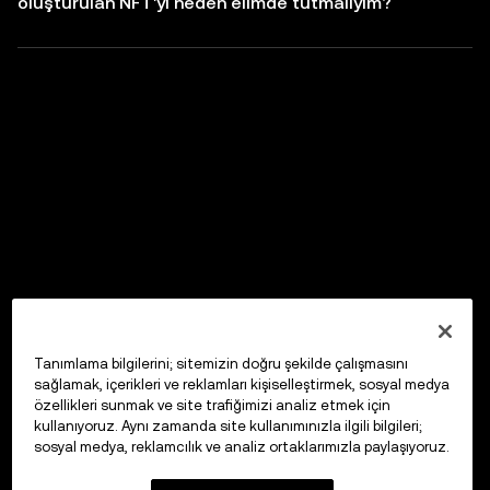
oluşturulan NFT'yi neden elimde tutmalıyım?
Tanımlama bilgilerini; sitemizin doğru şekilde çalışmasını
sağlamak, içerikleri ve reklamları kişiselleştirmek, sosyal medya
özellikleri sunmak ve site trafiğimizi analiz etmek için
kullanıyoruz. Aynı zamanda site kullanımınızla ilgili bilgileri;
sosyal medya, reklamcılık ve analiz ortaklarımızla paylaşıyoruz.