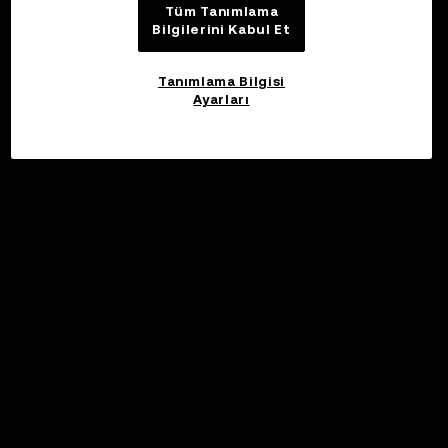
Tüm Tanımlama
Bilgilerini Kabul Et
Tanımlama Bilgisi
Ayarları
©2017 - 2026 WEB3.OKX.COM
Türkçe/USD