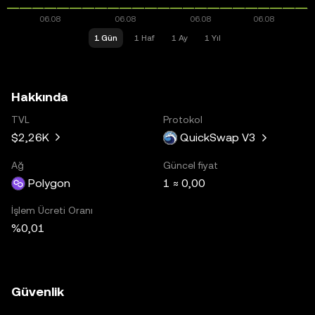
1 Gün
1 Haf
1 Ay
1 Yıl
Hakkında
TVL
Protokol
$2,26K
QuickSwap V3
Ağ
Güncel fiyat
Polygon
1 ≈ 0,00
İşlem Ücreti Oranı
%0,01
Güvenlik