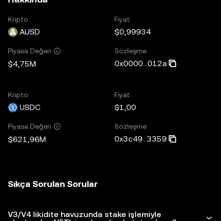
Kripto
Fiyat
AUSD
$0,99934
Sözleşme
Piyasa Değeri
0x0000...012a
$4,75M
Kripto
Fiyat
USDC
$1,00
Sözleşme
Piyasa Değeri
0x3c49...3359
$621,96M
Sıkça Sorulan Sorular
V3/V4 likidite havuzunda stake işlemiyle