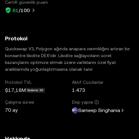
CertiK güvenlik puanı
81
/100
Protokol
Quickswap V3, Polygon ağında anapara verimliliğini artıran bir
konsantre likidite DEX’idir. Likidite sağlayıcıların ücret
kazançlarını optimize etmek üzere varlıklarını özel fiyat
aralıklarında yoğunlaştırmasına olanak tanır.
Protokol TVL
Aktif Cüzdanlar
$17,18M
1.473
Sıralama: 86
Çalışma süresi
Ekip yapısı
70 ay
Sameep Singhania
Hakkında