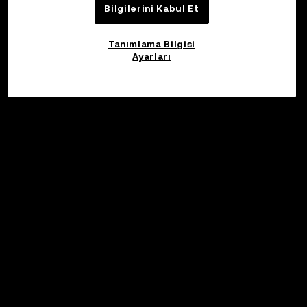
Bilgilerini Kabul Et
Tanımlama Bilgisi
Ayarları
©2017 - 2026 WEB3.OKX.COM
Türkçe/USD
OKX Web3 Hakkında Daha Fazla Bilgi