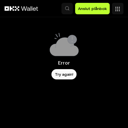
Hoppa till huvudinnehåll
Anslut plånbok
Error
Try again!