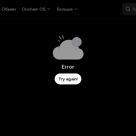
Обмен
Onchain OS
Больше
Error
Try again!