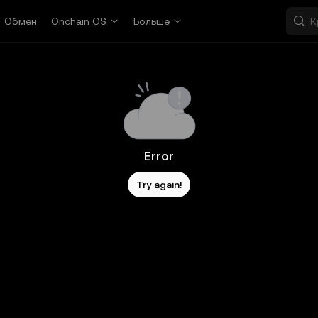
Обмен
Onchain OS
Больше
Error
Try again!