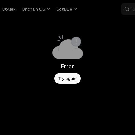
Обмен
Onchain OS
Больше
Error
Try again!