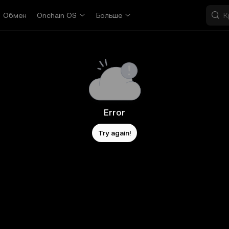
Обмен
Onchain OS
Больше
Error
Try again!