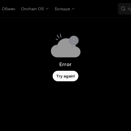
Обмен
Onchain OS
Больше
Error
Try again!