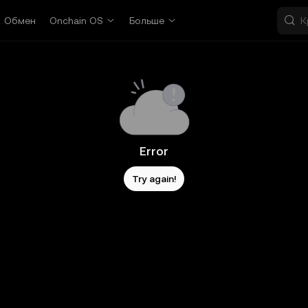
Обмен
Onchain OS
Больше
Error
Try again!