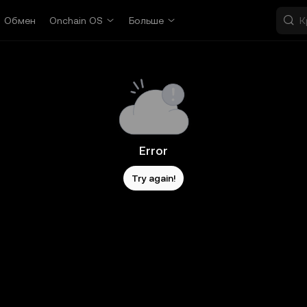
Обмен
Onchain OS
Больше
Error
Try again!