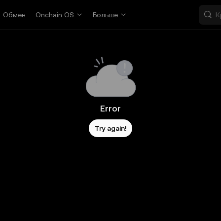
Обмен
Onchain OS
Больше
Error
Try again!