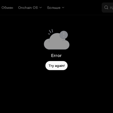
Обмен
Onchain OS
Больше
Error
Try again!