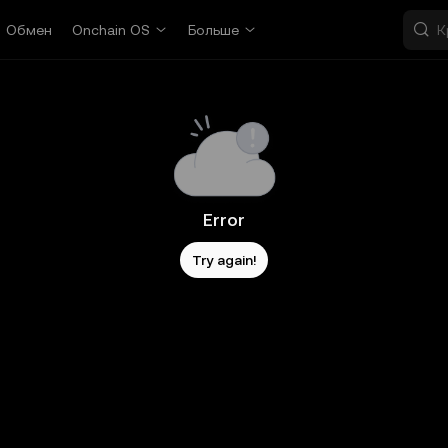
Обмен
Onchain OS
Больше
Error
Try again!