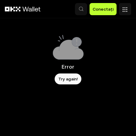
Săriți la conținutul principal
Conectați
Error
Try again!