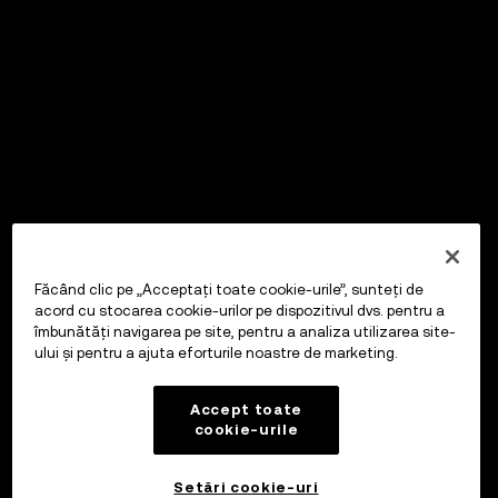
Făcând clic pe „Acceptați toate cookie-urile”, sunteți de
acord cu stocarea cookie-urilor pe dispozitivul dvs. pentru a
îmbunătăți navigarea pe site, pentru a analiza utilizarea site-
ului și pentru a ajuta eforturile noastre de marketing.
Accept toate
cookie-urile
Setări cookie-uri
OKX Wallet