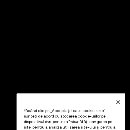
Făcând clic pe „Acceptați toate cookie-urile”,
sunteți de acord cu stocarea cookie-urilor pe
dispozitivul dvs. pentru a îmbunătăți navigarea pe
site, pentru a analiza utilizarea site-ului și pentru a