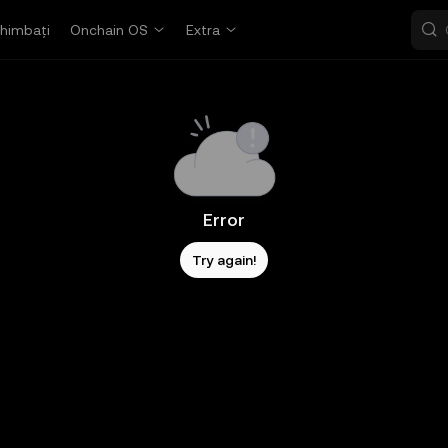
himbați
Onchain OS
Extra
Error
Try again!