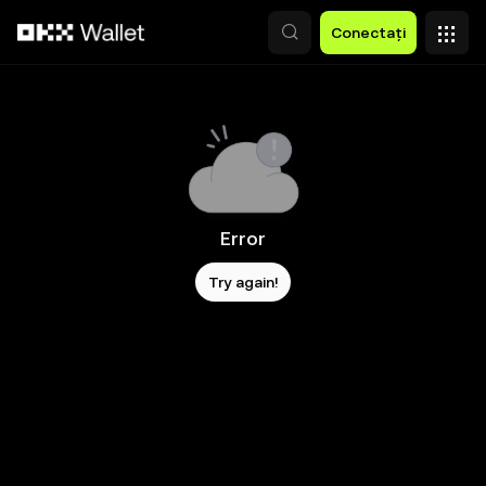
Săriți la conținutul principal
Conectați
Error
Try again!