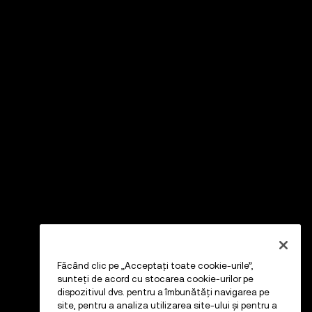
Făcând clic pe „Acceptați toate cookie-urile”,
sunteți de acord cu stocarea cookie-urilor pe
dispozitivul dvs. pentru a îmbunătăți navigarea pe
site, pentru a analiza utilizarea site-ului și pentru a