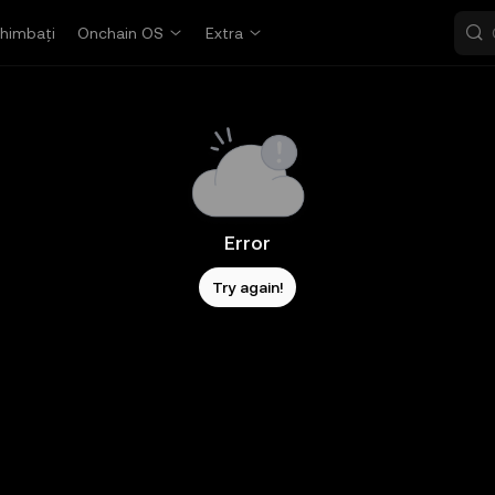
himbați
Onchain OS
Extra
Error
Try again!