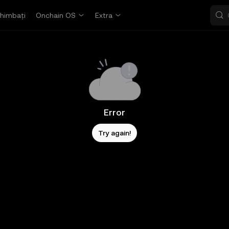
himbați
Onchain OS
Extra
Error
Try again!