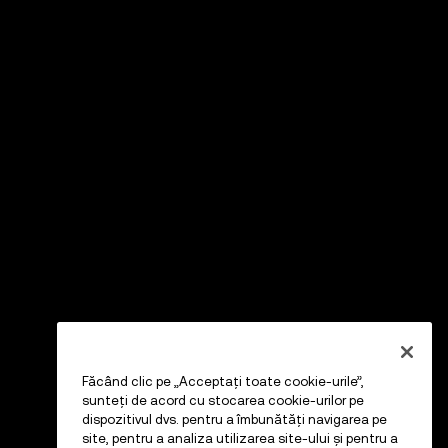
Făcând clic pe „Acceptați toate cookie-urile”,
sunteți de acord cu stocarea cookie-urilor pe
dispozitivul dvs. pentru a îmbunătăți navigarea pe
site, pentru a analiza utilizarea site-ului și pentru a