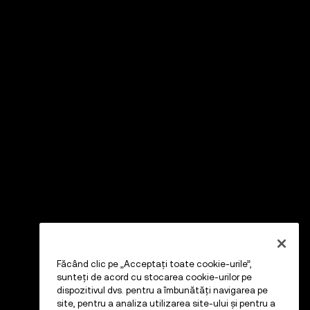
Făcând clic pe „Acceptați toate cookie-urile”,
sunteți de acord cu stocarea cookie-urilor pe
dispozitivul dvs. pentru a îmbunătăți navigarea pe
site, pentru a analiza utilizarea site-ului și pentru a