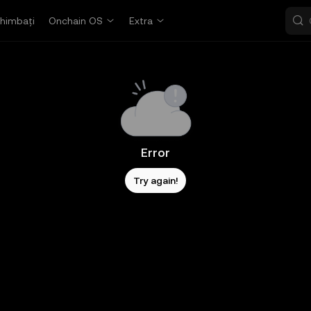
himbați
Onchain OS
Extra
Error
Try again!