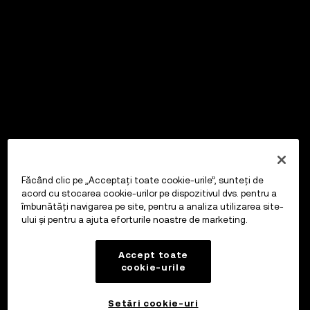
Făcând clic pe „Acceptați toate cookie-urile”, sunteți de
acord cu stocarea cookie-urilor pe dispozitivul dvs. pentru a
îmbunătăți navigarea pe site, pentru a analiza utilizarea site-
ului și pentru a ajuta eforturile noastre de marketing.
Accept toate
cookie-urile
Setări cookie-uri
OKX Wallet