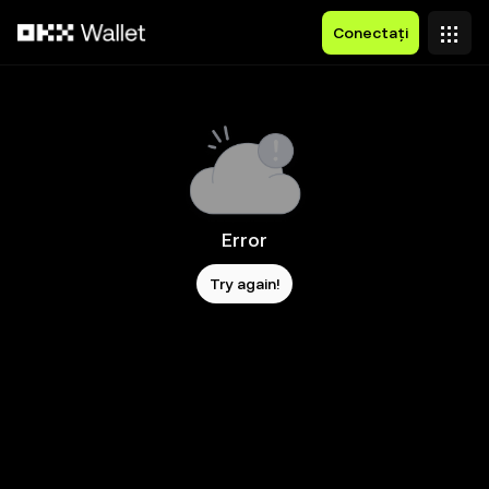
Săriți la conținutul principal
Conectați
Error
Try again!