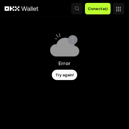
Săriți la conținutul principal
Conectați
Error
Try again!