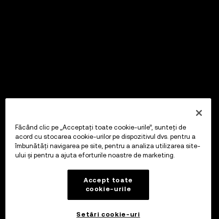
Făcând clic pe „Acceptați toate cookie-urile”, sunteți de
acord cu stocarea cookie-urilor pe dispozitivul dvs. pentru a
îmbunătăți navigarea pe site, pentru a analiza utilizarea site-
ului și pentru a ajuta eforturile noastre de marketing.
Accept toate
cookie-urile
Setări cookie-uri
OKX Wallet