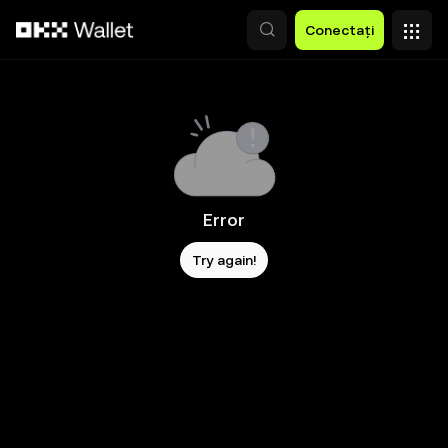
Săriți la conținutul principal
Conectați
Error
Try again!