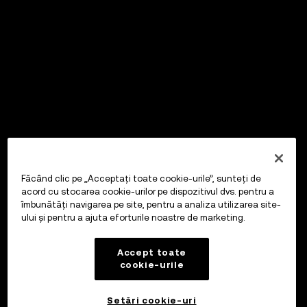
Făcând clic pe „Acceptați toate cookie-urile”, sunteți de
acord cu stocarea cookie-urilor pe dispozitivul dvs. pentru a
îmbunătăți navigarea pe site, pentru a analiza utilizarea site-
ului și pentru a ajuta eforturile noastre de marketing.
Accept toate
cookie-urile
Setări cookie-uri
OKX Wallet