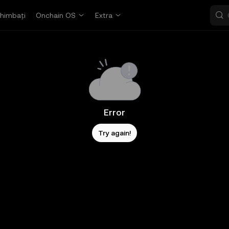
himbați
Onchain OS
Extra
Error
Try again!