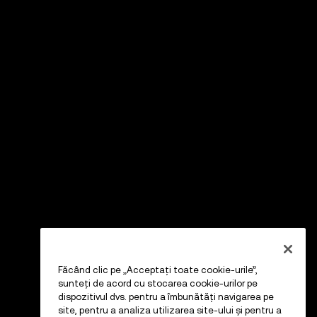
Făcând clic pe „Acceptați toate cookie-urile”,
sunteți de acord cu stocarea cookie-urilor pe
dispozitivul dvs. pentru a îmbunătăți navigarea pe
site, pentru a analiza utilizarea site-ului și pentru a