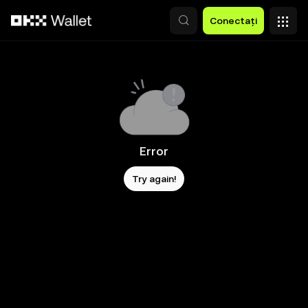
Săriți la conținutul principal
Conectați
Error
Try again!