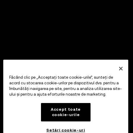
Făcând clic pe „Acceptați toate cookie-urile”, sunteți de
acord cu stocarea cookie-urilor pe dispozitivul dvs. pentru a
îmbunătăți navigarea pe site, pentru a analiza utilizarea site-
ului și pentru a ajuta eforturile noastre de marketing.
Accept toate
cookie-urile
Setări cookie-uri
OKX Wallet