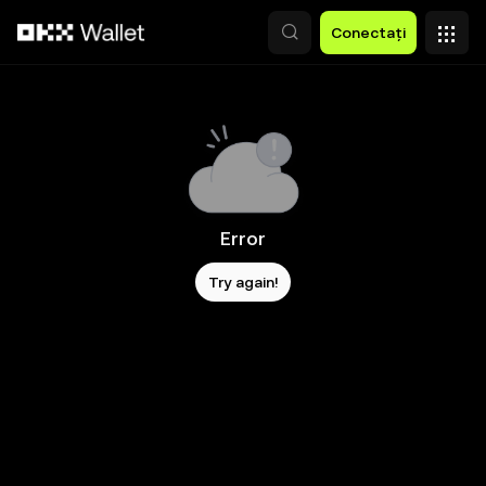
Săriți la conținutul principal
Conectați
Error
Try again!