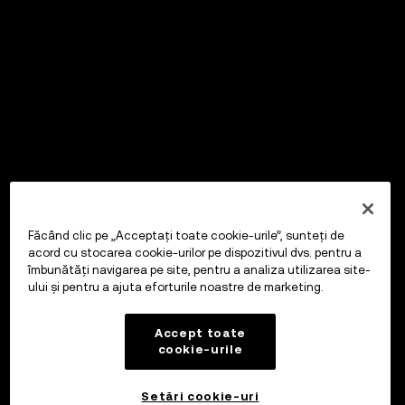
Făcând clic pe „Acceptați toate cookie-urile”, sunteți de
acord cu stocarea cookie-urilor pe dispozitivul dvs. pentru a
îmbunătăți navigarea pe site, pentru a analiza utilizarea site-
ului și pentru a ajuta eforturile noastre de marketing.
Accept toate
cookie-urile
Setări cookie-uri
OKX Wallet