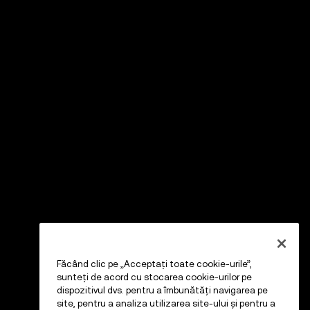
Făcând clic pe „Acceptați toate cookie-urile”,
sunteți de acord cu stocarea cookie-urilor pe
dispozitivul dvs. pentru a îmbunătăți navigarea pe
site, pentru a analiza utilizarea site-ului și pentru a