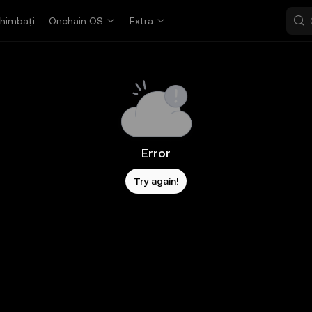
himbați
Onchain OS
Extra
Error
Try again!