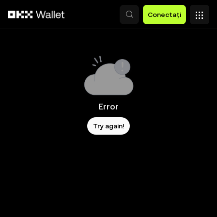
Săriți la conținutul principal
Conectați
Error
Try again!