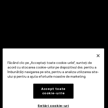
Făcând clic pe „Acceptați toate cookie-urile”, sunteți de
acord cu stocarea cookie-urilor pe dispozitivul dvs. pentru a
îmbunătăți navigarea pe site, pentru a analiza utilizarea site-
ului și pentru a ajuta eforturile noastre de marketing.
Accept toate
cookie-urile
Setări cookie-uri
OKX Wallet