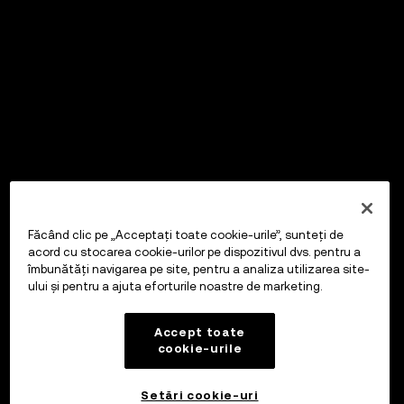
Făcând clic pe „Acceptați toate cookie-urile”, sunteți de
acord cu stocarea cookie-urilor pe dispozitivul dvs. pentru a
îmbunătăți navigarea pe site, pentru a analiza utilizarea site-
ului și pentru a ajuta eforturile noastre de marketing.
Accept toate
cookie-urile
Setări cookie-uri
OKX Wallet