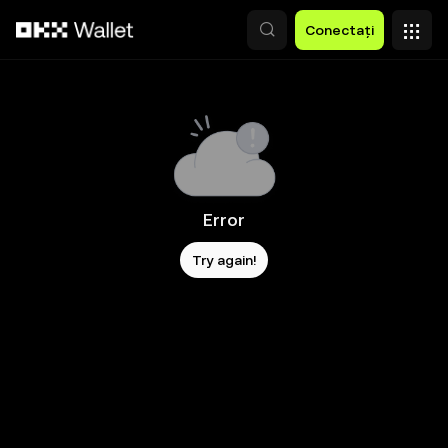
Săriți la conținutul principal
Conectați
Error
Try again!