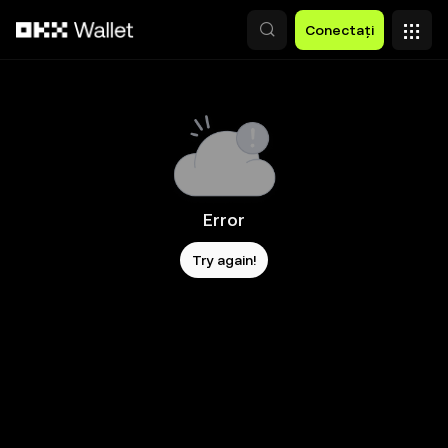
Săriți la conținutul principal
Conectați
Error
Try again!