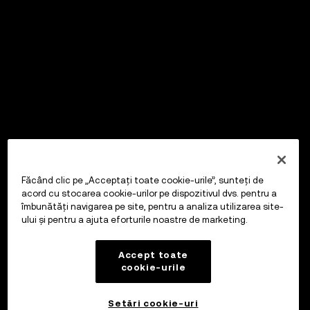
Făcând clic pe „Acceptați toate cookie-urile”, sunteți de
acord cu stocarea cookie-urilor pe dispozitivul dvs. pentru a
îmbunătăți navigarea pe site, pentru a analiza utilizarea site-
ului și pentru a ajuta eforturile noastre de marketing.
Accept toate
cookie-urile
Setări cookie-uri
OKX Wallet