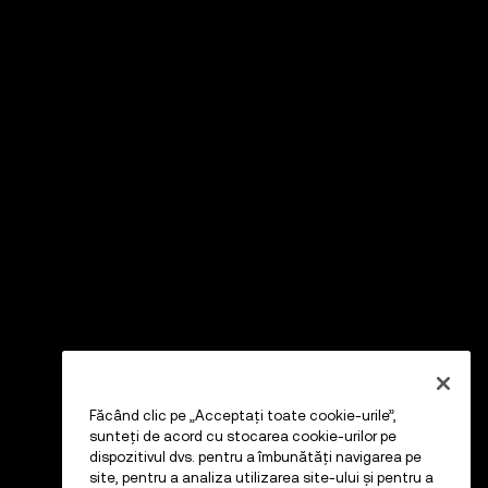
Făcând clic pe „Acceptați toate cookie-urile”,
sunteți de acord cu stocarea cookie-urilor pe
dispozitivul dvs. pentru a îmbunătăți navigarea pe
site, pentru a analiza utilizarea site-ului și pentru a