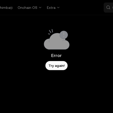
himbați
Onchain OS
Extra
Error
Try again!