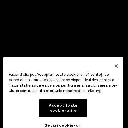
Făcând clic pe „Acceptați toate cookie-urile”, sunteți de
acord cu stocarea cookie-urilor pe dispozitivul dvs. pentru a
îmbunătăți navigarea pe site, pentru a analiza utilizarea site-
ului și pentru a ajuta eforturile noastre de marketing.
Accept toate
cookie-urile
Setări cookie-uri
OKX Wallet