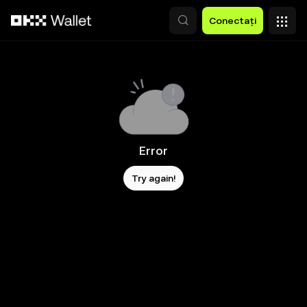
Săriți la conținutul principal
Conectați
Error
Try again!