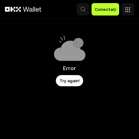
Săriți la conținutul principal
Conectați
Error
Try again!