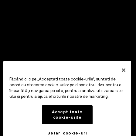
Făcând clic pe „Acceptați toate cookie-urile”, sunteți de
acord cu stocarea cookie-urilor pe dispozitivul dvs. pentru a
îmbunătăți navigarea pe site, pentru a analiza utilizarea site-
ului și pentru a ajuta eforturile noastre de marketing.
Accept toate
cookie-urile
Setări cookie-uri
OKX Wallet