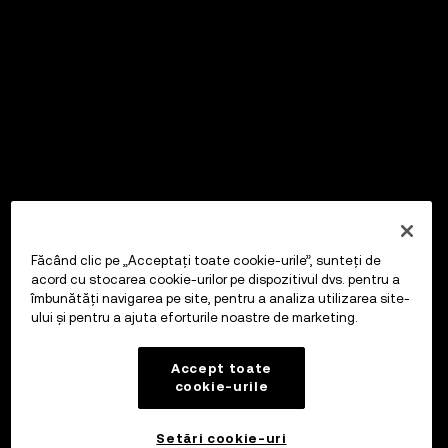
Făcând clic pe „Acceptați toate cookie-urile”, sunteți de
acord cu stocarea cookie-urilor pe dispozitivul dvs. pentru a
îmbunătăți navigarea pe site, pentru a analiza utilizarea site-
ului și pentru a ajuta eforturile noastre de marketing.
Accept toate
cookie-urile
Setări cookie-uri
OKX Wallet