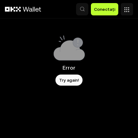
Săriți la conținutul principal
Conectați
Error
Try again!