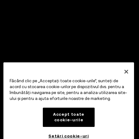
Făcând clic pe „Acceptați toate cookie-urile”, sunteți de
acord cu stocarea cookie-urilor pe dispozitivul dvs. pentru a
îmbunătăți navigarea pe site, pentru a analiza utilizarea site-
ului și pentru a ajuta eforturile noastre de marketing.
Accept toate
cookie-urile
Setări cookie-uri
OKX Wallet