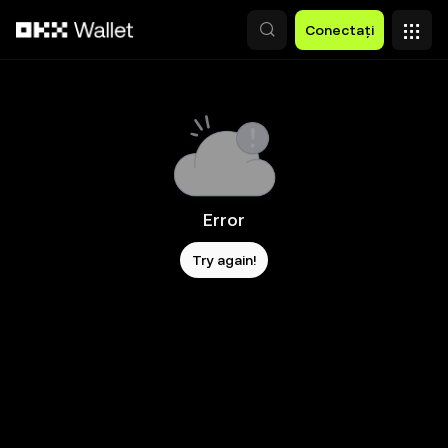
Săriți la conținutul principal
Conectați
Error
Try again!