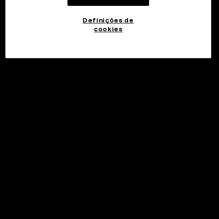
Definições de
cookies
©2017 - 2026 WEB3.OKX.COM
Português (Portugal)/USD