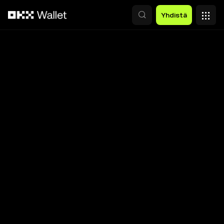
Siirry pääsisältöön
Yhdistä