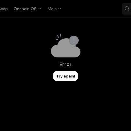
wap
Onchain OS
Mais
Error
Try again!