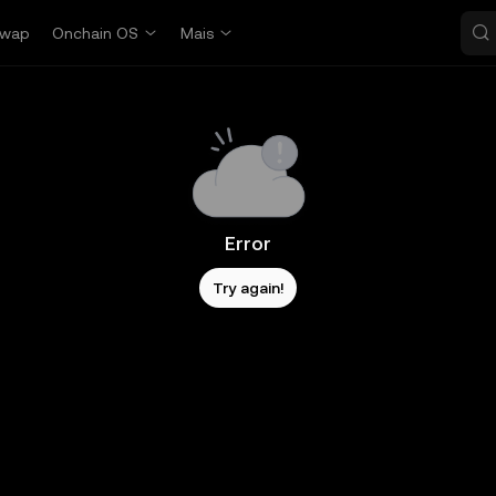
wap
Onchain OS
Mais
Error
Try again!