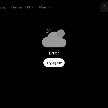
wap
Onchain OS
Mais
Error
Try again!