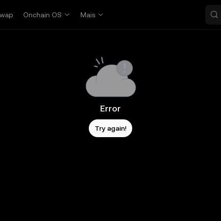
wap
Onchain OS
Mais
Error
Try again!