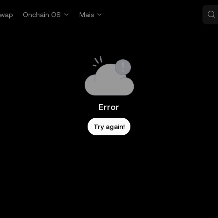
wap
Onchain OS
Mais
Error
Try again!