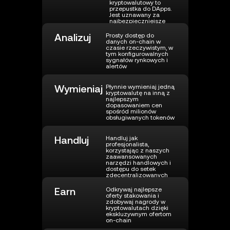
kryptowalutowy to
przepustka do DApps.
Jest uznawany za
najbezpieczniejsze
rozwiązanie do
przechowywania
Analizuj
Prosty dostęp do
kryptowalut
danych on-chain w
czasie rzeczywistym, w
tym konfigurowalnych
sygnałów rynkowych i
alertów
Wymieniaj
Płynnie wymieniaj jedną
kryptowalutę na inną z
najlepszym
dopasowaniem cen
spośród milionów
obsługiwanych tokenów
Handluj
Handluj jak
profesjonalista,
korzystając z naszych
zaawansowanych
narzędzi handlowych i
dostępu do setek
zdecentralizowanych
pul płynności, aby
realizować transakcje
Earn
Odkrywaj najlepsze
po najlepszej cenie.
oferty stakowania i
zdobywaj nagrody w
kryptowalutach dzięki
ekskluzywnym ofertom
on-chain