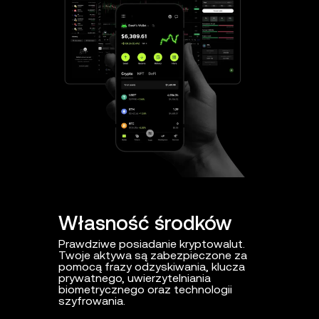
Własność środków
Proak
Prawdziwe posiadanie kryptowalut.
Codzienna
Twoje aktywa są zabezpieczone za
zagrożeniam
pomocą frazy odzyskiwania, klucza
domeny i in
prywatnego, uwierzytelniania
biometrycznego oraz technologii
szyfrowania.