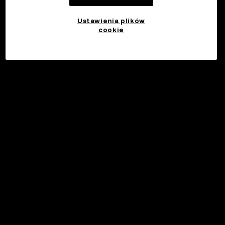
Ustawienia plików
cookie
©2017 - 2026 WEB3.OKX.COM
Polski/USD