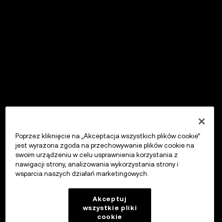
Poprzez kliknięcie na „Akceptacja wszystkich plików cookie”
jest wyrażona zgoda na przechowywanie plików cookie na
swoim urządzeniu w celu usprawnienia korzystania z
nawigacji strony, analizowania wykorzystania strony i
wsparcia naszych działań marketingowych.
Akceptuj
wszystkie pliki
cookie