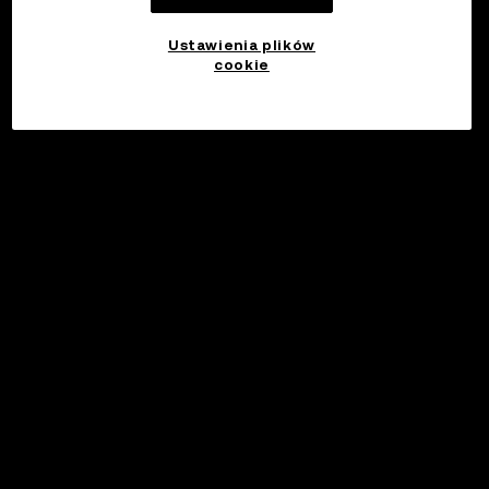
Ustawienia plików
cookie
©2017 - 2026 WEB3.OKX.COM
Polski/USD