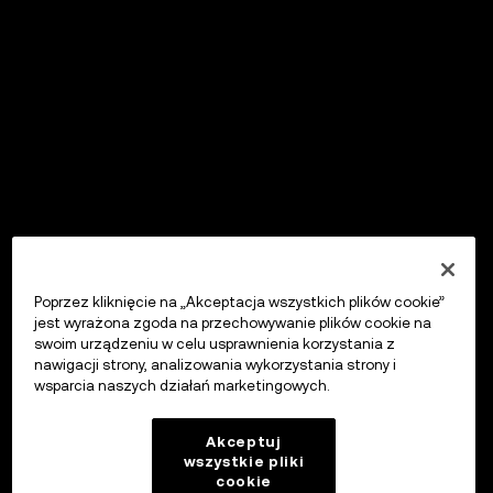
Poprzez kliknięcie na „Akceptacja wszystkich plików cookie”
jest wyrażona zgoda na przechowywanie plików cookie na
swoim urządzeniu w celu usprawnienia korzystania z
nawigacji strony, analizowania wykorzystania strony i
wsparcia naszych działań marketingowych.
Akceptuj
wszystkie pliki
cookie