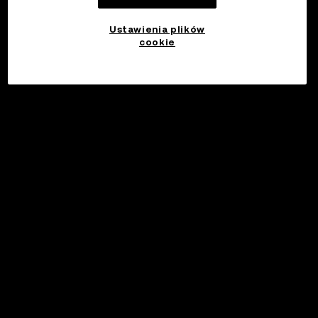
Ustawienia plików
cookie
©2017 - 2026 WEB3.OKX.COM
Polski/USD