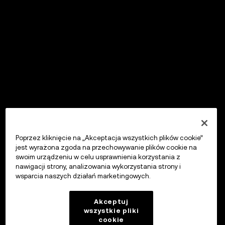
Poprzez kliknięcie na „Akceptacja wszystkich plików cookie”
jest wyrażona zgoda na przechowywanie plików cookie na
swoim urządzeniu w celu usprawnienia korzystania z
nawigacji strony, analizowania wykorzystania strony i
wsparcia naszych działań marketingowych.
Akceptuj
wszystkie pliki
cookie