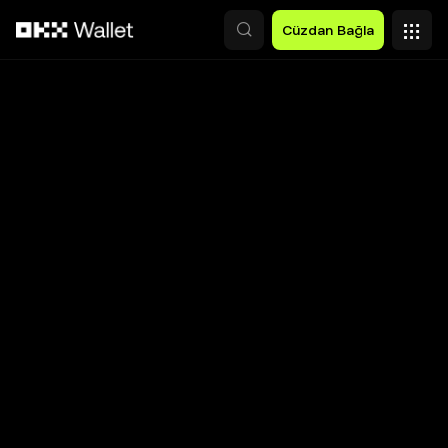
Ana İçeriğe Atla
Cüzdan Bağla