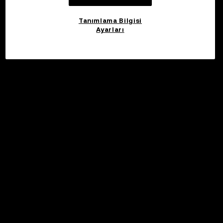
Tanımlama Bilgisi
Ayarları
©2017 - 2026 WEB3.OKX.COM
Türkçe/USD