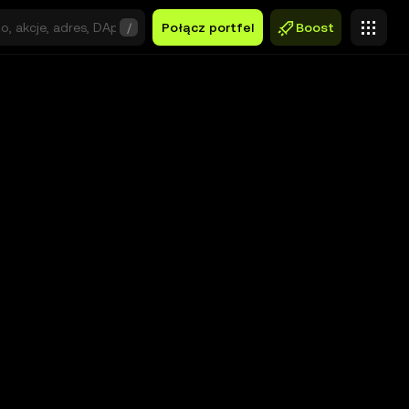
/
Połącz portfel
Boost