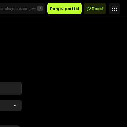
/
Połącz portfel
Boost