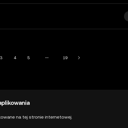
3
4
5
19
plikowania
kowane na tej stronie internetowej.