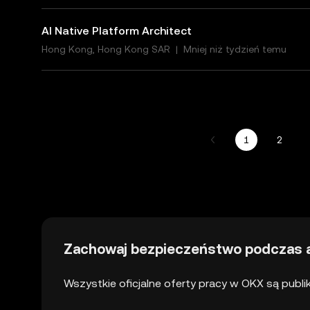
AI Native Platform Architect
Hong Kong, Hong Kong SAR
|
Mniej niż tydzień temu
1
2
Zachowaj bezpieczeństwo podczas a
Wszystkie oficjalne oferty pracy w OKX są publi