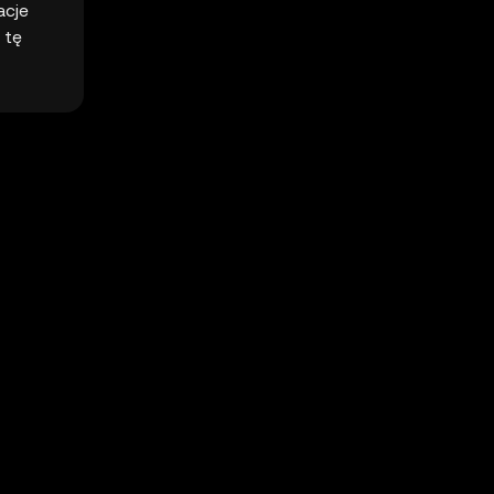
acje
 tę