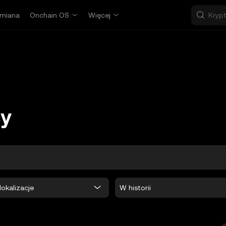
miana
Onchain OS
Więcej
cy
lokalizacje