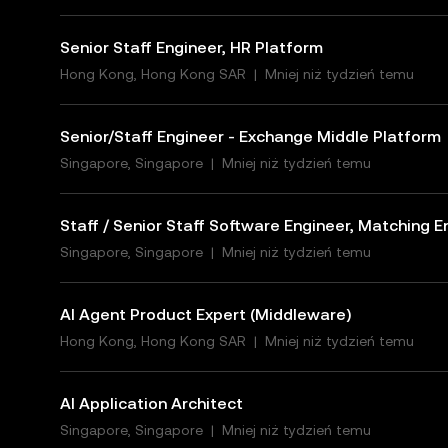
Senior Staff Engineer, HR Platform
Hong Kong, Hong Kong SAR
|
Mniej niż tydzień temu
Senior/Staff Engineer - Exchange Middle Platform
Singapore, Singapore
|
Mniej niż tydzień temu
Staff / Senior Staff Software Engineer, Matching E
Singapore, Singapore
|
Mniej niż tydzień temu
AI Agent Product Expert (Middleware)
Hong Kong, Hong Kong SAR
|
Mniej niż tydzień temu
AI Application Architect
Singapore, Singapore
|
Mniej niż tydzień temu