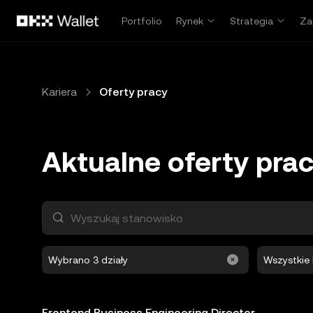
Przejdź do głównej treści
Portfolio
Rynek
Strategia
Za
Kariera
Oferty pracy
Aktualne oferty pra
Wyszukaj stanowisko
Wybrano 3 działy
Wszystkie 
Frontend Business Engineering Director