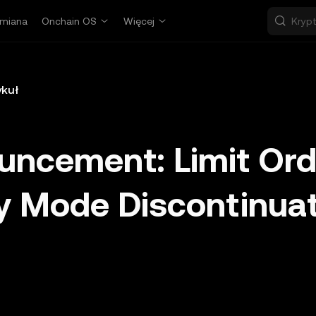
miana
Onchain OS
Więcej
ykuł
uncement: Limit Ord
y Mode Discontinua