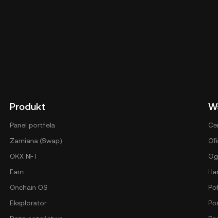
Produkt
W
Panel portfela
Ce
Zamiana (Swap)
Ofi
OKX NFT
Og
Earn
Ha
Onchain OS
Po
Eksplorator
Por