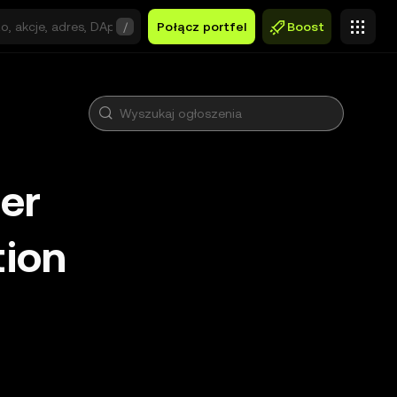
/
Połącz portfel
Boost
er
tion