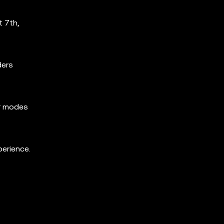
t 7th,
ders
er modes
erience.