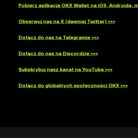
Pobierz aplikację OKX Wallet na iOS, Androida,
Obserwuj nas na X (dawniej Twitter) >>>
Dołącz do nas na Telegramie >>>
Dołącz do nas na Discordzie >>>
Subskrybuj nasz kanał na YouTube >>>
Dołącz do globalnych społeczności OKX >>>