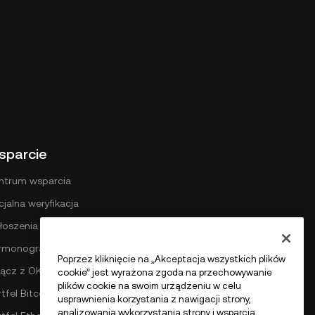
sparcie
ntrum wsparcia
cjalna weryfikacja
łoszenia
rmonogram opłat DEX
Poprzez kliknięcie na „Akceptacja wszystkich plików
łącz z OKX
cookie” jest wyrażona zgoda na przechowywanie
plików cookie na swoim urządzeniu w celu
tfel Bitcoin
usprawnienia korzystania z nawigacji strony,
analizowania wykorzystania strony i wsparcia